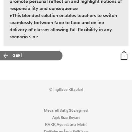
promote personal reflection and highlight notions of
responsibility and consequence
•This blended solution enables teachers to switch
seamlessly between face to face and online
delivery of classes allowing full flexibility in any
scenario < p>
GERİ
© İngilizce Kitaplari
Mesafeli Satış Sözleşmesi
Açık Rıza Beyanı
KVKK Aydınlatma Metni
Değişim ve İade Politikası