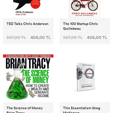
İngilizce Dil Eğitimi
TED Talks Chris Anderson
The 100 Startup Chris
Guillebeau
567,00 TL
405,00 TL
567,00 TL
405,00 TL
The Science of Money
This Essentialism Greg
Brian Tracy
McKeown